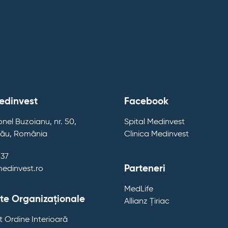
edinvest
Facebook
nel Buzoianu, nr. 50,
Spital Medinvest
zău, România
Clinica Medinvest
537
Parteneri
medinvest.ro
MedLife
e Organizaționale
Allianz Țiriac
 Ordine Interioară