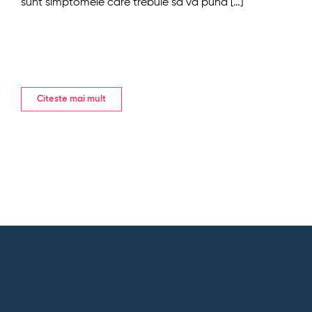
sunt simptomele care trebuie să vă pună […]
Citeste mai mult