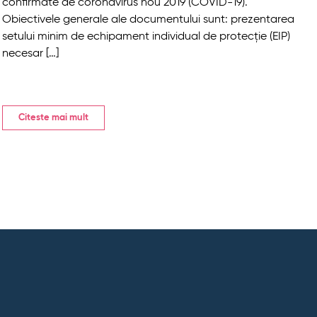
confirmate de coronavirus nou 2019 (COVID-19).
Obiectivele generale ale documentului sunt: prezentarea
setului minim de echipament individual de protecție (EIP)
necesar […]
Citeste mai mult