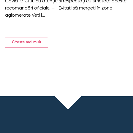
Covid 19. Citiți cu atenție și respectați cu strictețe aceste
recomandări oficiale. – Evitați să mergeți în zone
aglomerate Veți […]
Citeste mai mult