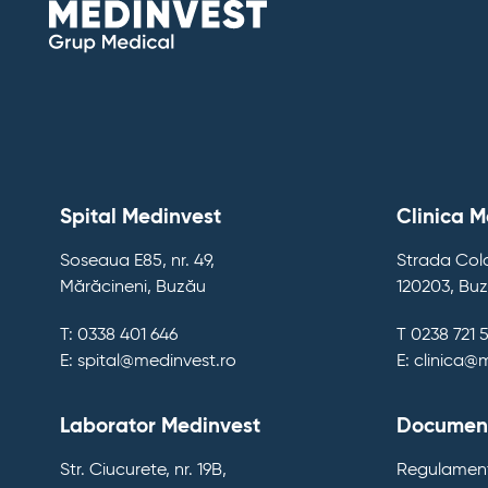
Spital Medinvest
Clinica M
Soseaua E85, nr. 49,
Strada Colo
Mărăcineni, Buzău
120203, Bu
T: 0338 401 646
T 0238 721 
E: spital@medinvest.ro
E: clinica@
Laborator Medinvest
Document
Str. Ciucurete, nr. 19B,
Regulament