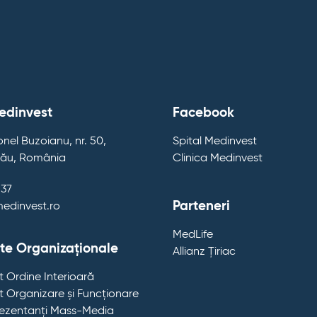
edinvest
Facebook
nel Buzoianu, nr. 50,
Spital Medinvest
zău, România
Clinica Medinvest
537
Parteneri
medinvest.ro
MedLife
e Organizaționale
Allianz Țiriac
 Ordine Interioară
 Organizare și Funcționare
rezentanți Mass-Media