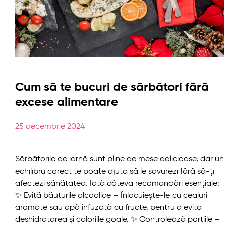
Cum să te bucuri de sărbători fără
excese alimentare
25 decembrie 2024
Sărbătorile de iarnă sunt pline de mese delicioase, dar un
echilibru corect te poate ajuta să le savurezi fără să-ți
afectezi sănătatea. Iată câteva recomandări esențiale:
✨ Evită băuturile alcoolice – Înlocuiește-le cu ceaiuri
aromate sau apă infuzată cu fructe, pentru a evita
deshidratarea și caloriile goale. ✨ Controlează porțiile –