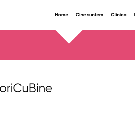
Home
Cine suntem
Clinica
oriCuBine