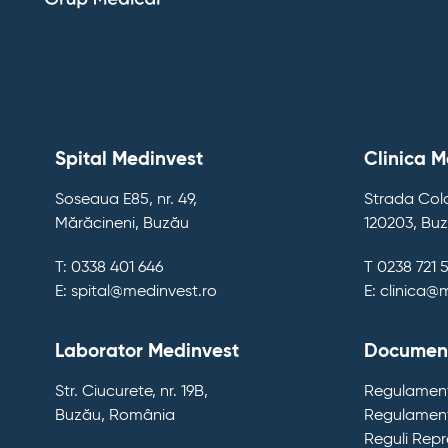
Spital Medinvest
Clinica M
Soseaua E85, nr. 49,
Strada Colo
Mărăcineni, Buzău
120203, Bu
T: 0338 401 646
T 0238 721 
E: spital@medinvest.ro
E: clinica@
Laborator Medinvest
Document
Str. Ciucurete, nr. 19B,
Regulament
Buzău, România
Regulament
Reguli Rep