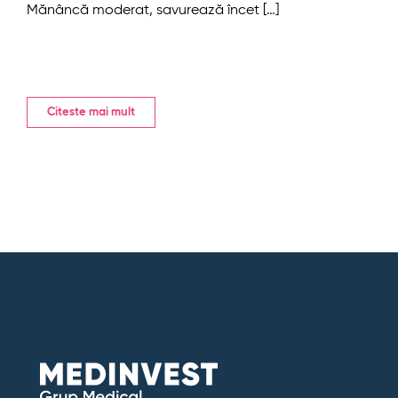
Mănâncă moderat, savurează încet […]
Citeste mai mult